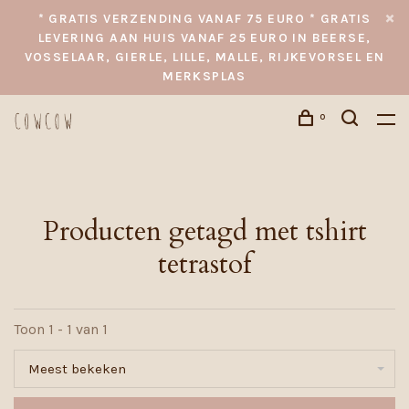
* GRATIS VERZENDING VANAF 75 EURO * GRATIS
LEVERING AAN HUIS VANAF 25 EURO IN BEERSE,
VOSSELAAR, GIERLE, LILLE, MALLE, RIJKEVORSEL EN
MERKSPLAS
0
Producten getagd met tshirt
tetrastof
Toon 1 - 1 van 1
Meest bekeken