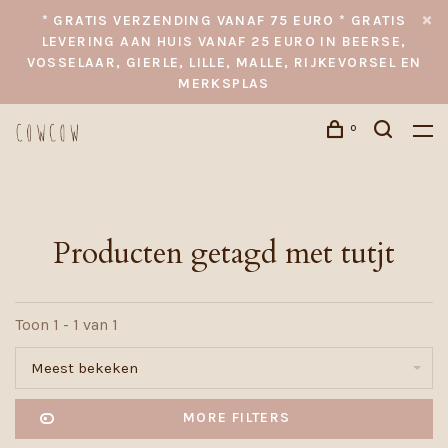
* GRATIS VERZENDING VANAF 75 EURO * GRATIS
LEVERING AAN HUIS VANAF 25 EURO IN BEERSE,
VOSSELAAR, GIERLE, LILLE, MALLE, RIJKEVORSEL EN
MERKSPLAS
0
Producten getagd met tutjt
Toon 1 - 1 van 1
Meest bekeken
MORE FILTERS