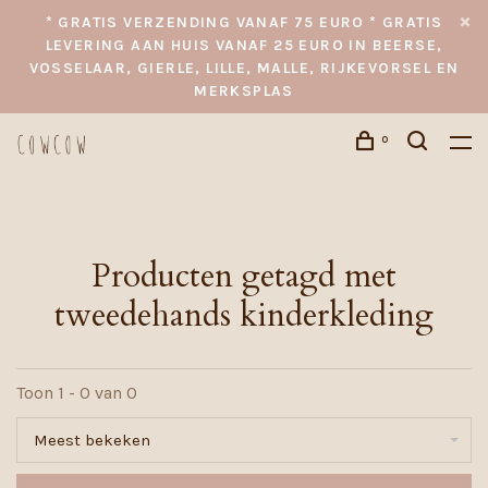
* GRATIS VERZENDING VANAF 75 EURO * GRATIS
LEVERING AAN HUIS VANAF 25 EURO IN BEERSE,
VOSSELAAR, GIERLE, LILLE, MALLE, RIJKEVORSEL EN
MERKSPLAS
0
Producten getagd met
tweedehands kinderkleding
Toon 1 - 0 van 0
Meest bekeken