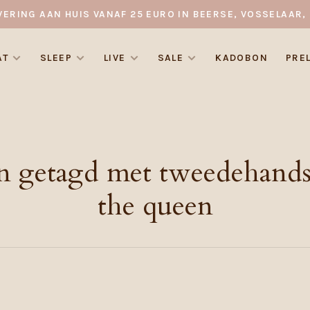
VERING AAN HUIS VANAF 25 EURO IN BEERSE, VOSSELAAR, 
AT
SLEEP
LIVE
SALE
KADOBON
PRE
n getagd met tweedehands 
the queen