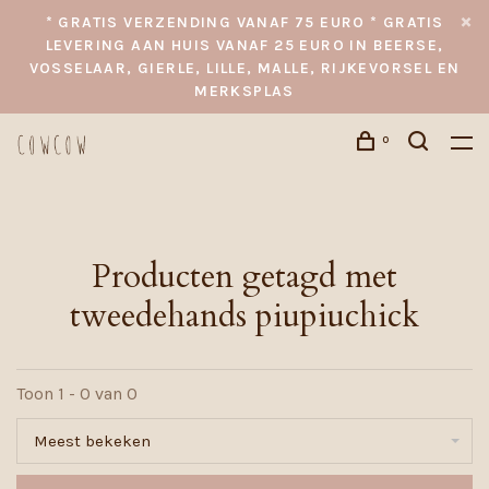
* GRATIS VERZENDING VANAF 75 EURO * GRATIS
LEVERING AAN HUIS VANAF 25 EURO IN BEERSE,
VOSSELAAR, GIERLE, LILLE, MALLE, RIJKEVORSEL EN
MERKSPLAS
0
Producten getagd met
tweedehands piupiuchick
Toon 1 - 0 van 0
Meest bekeken