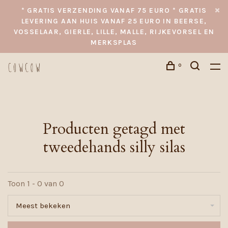
* GRATIS VERZENDING VANAF 75 EURO * GRATIS
LEVERING AAN HUIS VANAF 25 EURO IN BEERSE,
VOSSELAAR, GIERLE, LILLE, MALLE, RIJKEVORSEL EN
MERKSPLAS
0
Producten getagd met
tweedehands silly silas
Toon 1 - 0 van 0
Meest bekeken