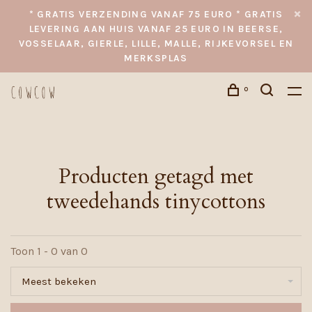
* GRATIS VERZENDING VANAF 75 EURO * GRATIS
LEVERING AAN HUIS VANAF 25 EURO IN BEERSE,
VOSSELAAR, GIERLE, LILLE, MALLE, RIJKEVORSEL EN
MERKSPLAS
0
Producten getagd met
tweedehands tinycottons
Toon 1 - 0 van 0
Meest bekeken