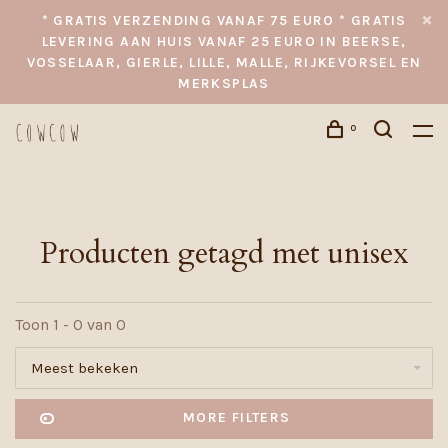
* GRATIS VERZENDING VANAF 75 EURO * GRATIS
LEVERING AAN HUIS VANAF 25 EURO IN BEERSE,
VOSSELAAR, GIERLE, LILLE, MALLE, RIJKEVORSEL EN
MERKSPLAS
0
Producten getagd met unisex
Toon 1 - 0 van 0
Meest bekeken
MORE FILTERS