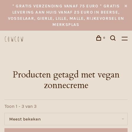
* GRATIS VERZENDING VANAF 75 EURO * GRATIS
LEVERING AAN HUIS VANAF 25 EURO IN BEERSE,
VOSSELAAR, GIERLE, LILLE, MALLE, RIJKEVORSEL EN
MERKSPLAS
0
Producten getagd met vegan
zonnecreme
Toon 1 - 3 van 3
Meest bekeken