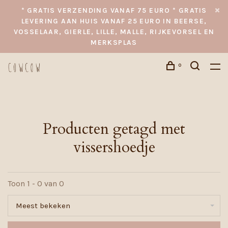
* GRATIS VERZENDING VANAF 75 EURO * GRATIS
LEVERING AAN HUIS VANAF 25 EURO IN BEERSE,
VOSSELAAR, GIERLE, LILLE, MALLE, RIJKEVORSEL EN
MERKSPLAS
0
Producten getagd met
vissershoedje
Toon 1 - 0 van 0
Meest bekeken