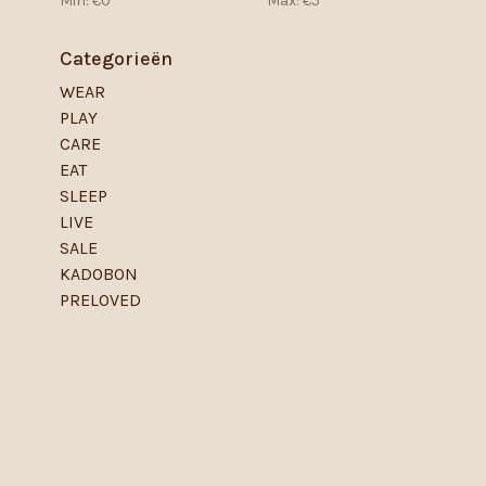
Min: €
0
Max: €
5
Categorieën
WEAR
PLAY
CARE
EAT
SLEEP
LIVE
SALE
KADOBON
PRELOVED