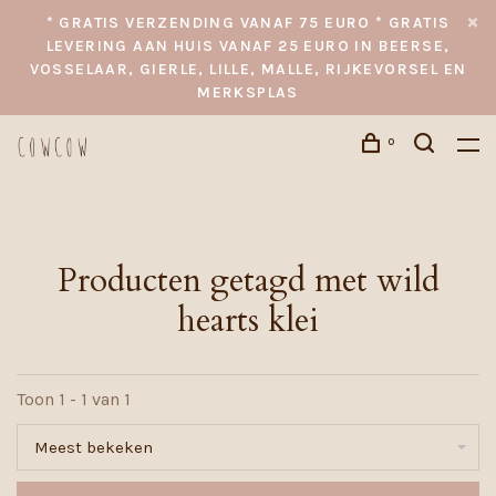
* GRATIS VERZENDING VANAF 75 EURO * GRATIS
LEVERING AAN HUIS VANAF 25 EURO IN BEERSE,
VOSSELAAR, GIERLE, LILLE, MALLE, RIJKEVORSEL EN
MERKSPLAS
0
Producten getagd met wild
hearts klei
Toon 1 - 1 van 1
Meest bekeken