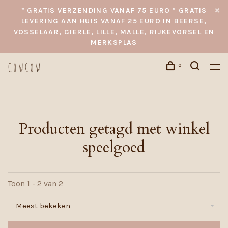
* GRATIS VERZENDING VANAF 75 EURO * GRATIS
LEVERING AAN HUIS VANAF 25 EURO IN BEERSE,
VOSSELAAR, GIERLE, LILLE, MALLE, RIJKEVORSEL EN
MERKSPLAS
0
Producten getagd met winkel
speelgoed
Toon 1 - 2 van 2
Meest bekeken