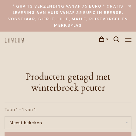
* GRATIS VERZENDING VANAF 75 EURO * GRATIS
LEVERING AAN HUIS VANAF 25 EURO IN BEERSE,
VOSSELAAR, GIERLE, LILLE, MALLE, RIJKEVORSEL EN
MERKSPLAS
0
Producten getagd met
winterbroek peuter
Toon 1 - 1 van 1
Meest bekeken