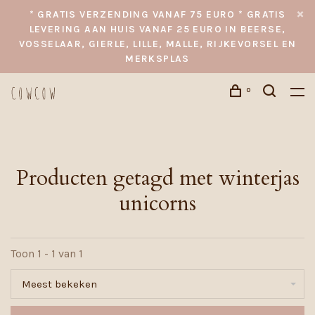
* GRATIS VERZENDING VANAF 75 EURO * GRATIS
LEVERING AAN HUIS VANAF 25 EURO IN BEERSE,
VOSSELAAR, GIERLE, LILLE, MALLE, RIJKEVORSEL EN
MERKSPLAS
0
Producten getagd met winterjas
unicorns
Toon 1 - 1 van 1
Meest bekeken