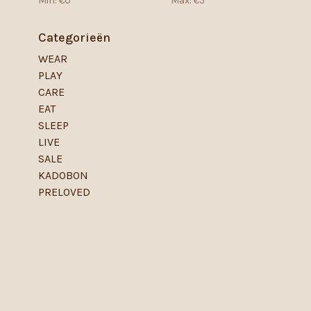
Min: €
0
Max: €
5
Categorieën
WEAR
PLAY
CARE
EAT
SLEEP
LIVE
SALE
KADOBON
PRELOVED