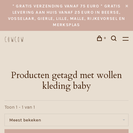
* GRATIS VERZENDING VANAF 75 EURO * GRATIS
LEVERING AAN HUIS VANAF 25 EURO IN BEERSE,
VOSSELAAR, GIERLE, LILLE, MALLE, RIJKEVORSEL EN
MERKSPLAS
0
Producten getagd met wollen
kleding baby
Toon 1 - 1 van 1
Meest bekeken