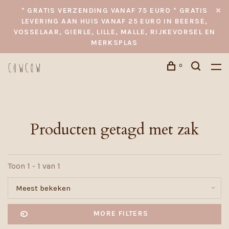
* GRATIS VERZENDING VANAF 75 EURO * GRATIS
LEVERING AAN HUIS VANAF 25 EURO IN BEERSE,
VOSSELAAR, GIERLE, LILLE, MALLE, RIJKEVORSEL EN
MERKSPLAS
0
Producten getagd met zak
Toon 1 - 1 van 1
Meest bekeken
MORE FILTERS