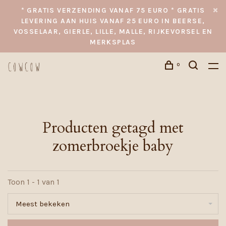
* GRATIS VERZENDING VANAF 75 EURO * GRATIS
LEVERING AAN HUIS VANAF 25 EURO IN BEERSE,
VOSSELAAR, GIERLE, LILLE, MALLE, RIJKEVORSEL EN
MERKSPLAS
0
Producten getagd met
zomerbroekje baby
Toon 1 - 1 van 1
Meest bekeken