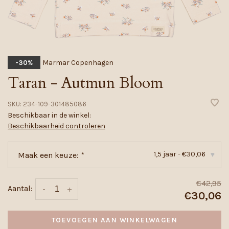
Marmar Copenhagen
-30%
Taran - Autmun Bloom
SKU:
234-109-301485086
Beschikbaar in de winkel:
Beschikbaarheid controleren
1,5 jaar - €30,06
Maak een keuze:
*
▾
€42,95
Aantal:
-
+
€30,06
TOEVOEGEN AAN WINKELWAGEN