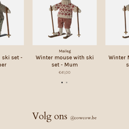
Maileg
 ski set -
Winter mouse with ski
Winter 
her
set - Mum
s
€41,00
Volg ons
@
cowcow.be