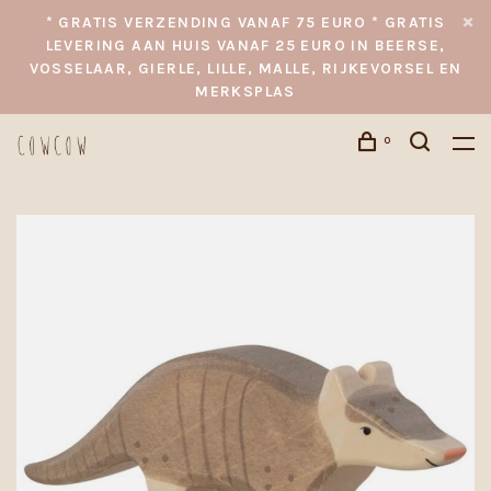
* GRATIS VERZENDING VANAF 75 EURO * GRATIS
LEVERING AAN HUIS VANAF 25 EURO IN BEERSE,
VOSSELAAR, GIERLE, LILLE, MALLE, RIJKEVORSEL EN
MERKSPLAS
0