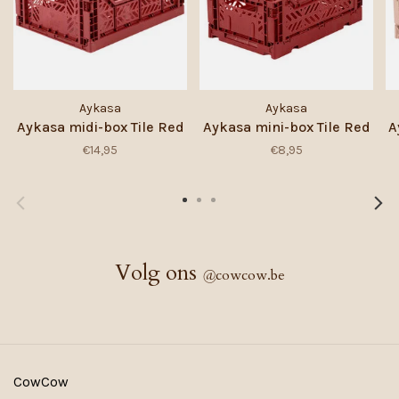
Aykasa
Aykasa
Aykasa midi-box Tile Red
Aykasa mini-box Tile Red
A
€14,95
€8,95
Volg ons
@
cowcow.be
CowCow