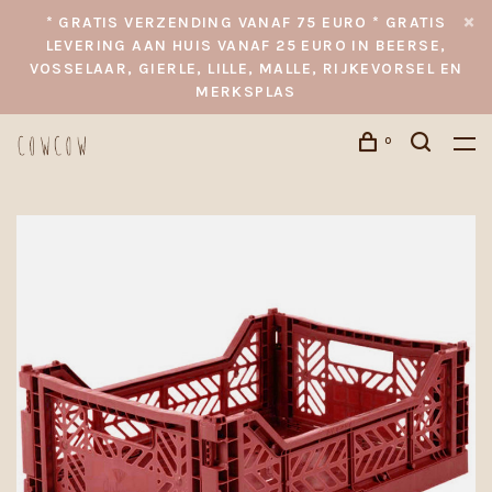
* GRATIS VERZENDING VANAF 75 EURO * GRATIS
LEVERING AAN HUIS VANAF 25 EURO IN BEERSE,
VOSSELAAR, GIERLE, LILLE, MALLE, RIJKEVORSEL EN
MERKSPLAS
0