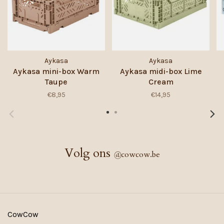
Aykasa
Aykasa
Aykasa mini-box Warm
Aykasa midi-box Lime
Taupe
Cream
€8,95
€14,95
Volg ons
@
cowcow.be
CowCow