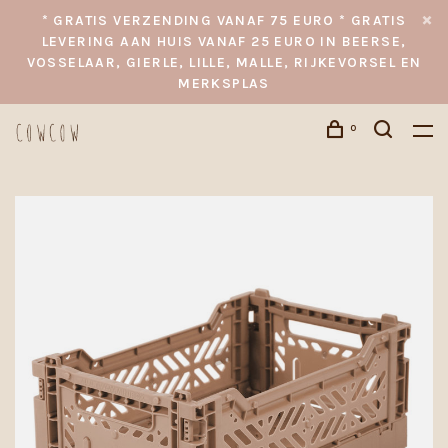
* GRATIS VERZENDING VANAF 75 EURO * GRATIS
LEVERING AAN HUIS VANAF 25 EURO IN BEERSE,
VOSSELAAR, GIERLE, LILLE, MALLE, RIJKEVORSEL EN
MERKSPLAS
0