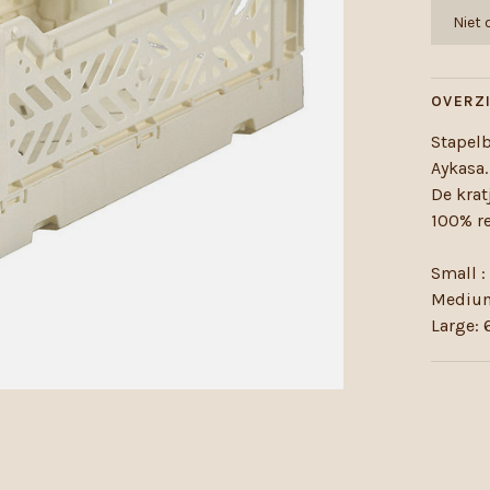
Niet
OVERZ
Stapel
Aykasa.
De krat
100% re
Small :
Medium
Large: 