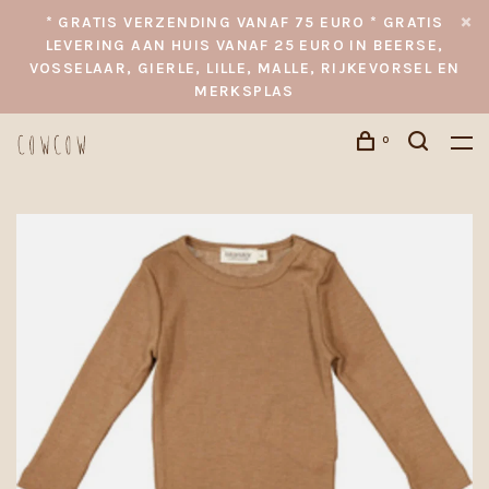
* GRATIS VERZENDING VANAF 75 EURO * GRATIS
LEVERING AAN HUIS VANAF 25 EURO IN BEERSE,
VOSSELAAR, GIERLE, LILLE, MALLE, RIJKEVORSEL EN
MERKSPLAS
0