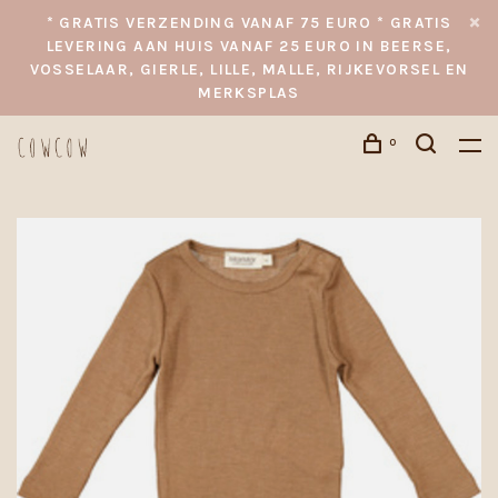
* GRATIS VERZENDING VANAF 75 EURO * GRATIS
LEVERING AAN HUIS VANAF 25 EURO IN BEERSE,
VOSSELAAR, GIERLE, LILLE, MALLE, RIJKEVORSEL EN
MERKSPLAS
0