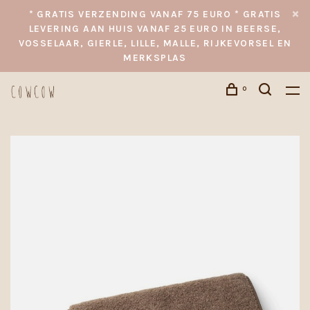
* GRATIS VERZENDING VANAF 75 EURO * GRATIS
LEVERING AAN HUIS VANAF 25 EURO IN BEERSE,
VOSSELAAR, GIERLE, LILLE, MALLE, RIJKEVORSEL EN
MERKSPLAS
0