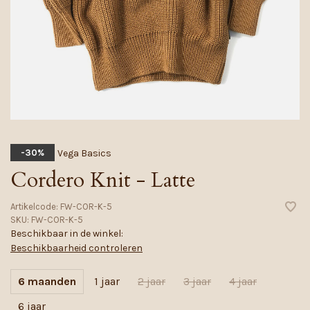
Vega Basics
-30%
Cordero Knit - Latte
Artikelcode:
FW-COR-K-5
SKU:
FW-COR-K-5
Beschikbaar in de winkel:
Beschikbaarheid controleren
6 maanden
1 jaar
2 jaar
3 jaar
4 jaar
6 jaar