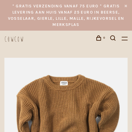
* GRATIS VERZENDING VANAF 75 EURO * GRATIS
LEVERING AAN HUIS VANAF 25 EURO IN BEERSE,
VOSSELAAR, GIERLE, LILLE, MALLE, RIJKEVORSEL EN
MERKSPLAS
0