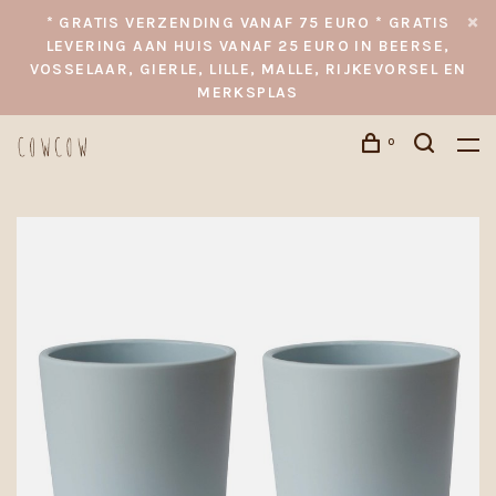
* GRATIS VERZENDING VANAF 75 EURO * GRATIS
LEVERING AAN HUIS VANAF 25 EURO IN BEERSE,
VOSSELAAR, GIERLE, LILLE, MALLE, RIJKEVORSEL EN
MERKSPLAS
0