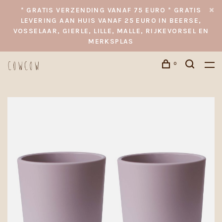
* GRATIS VERZENDING VANAF 75 EURO * GRATIS
LEVERING AAN HUIS VANAF 25 EURO IN BEERSE,
VOSSELAAR, GIERLE, LILLE, MALLE, RIJKEVORSEL EN
MERKSPLAS
0