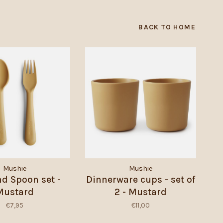
BACK TO HOME
Mushie
Mushie
nd Spoon set -
Dinnerware cups - set of
Mustard
2 - Mustard
€7,95
€11,00