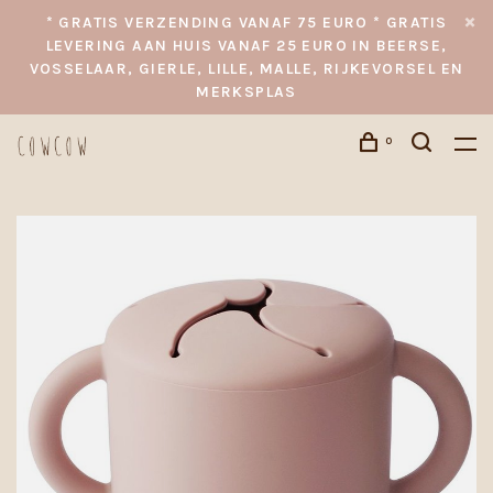
* GRATIS VERZENDING VANAF 75 EURO * GRATIS
LEVERING AAN HUIS VANAF 25 EURO IN BEERSE,
VOSSELAAR, GIERLE, LILLE, MALLE, RIJKEVORSEL EN
MERKSPLAS
0