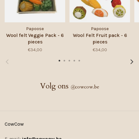
Papoose
Papoose
Wool felt Veggie Pack - 6
Wool Felt Fruit pack - 6
pieces
pieces
€34,00
€34,00
Volg ons
@
cowcow.be
CowCow
E-mail:
info@cowcow.be