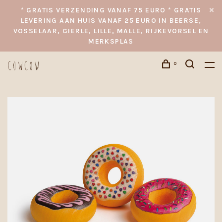
* GRATIS VERZENDING VANAF 75 EURO * GRATIS
LEVERING AAN HUIS VANAF 25 EURO IN BEERSE,
VOSSELAAR, GIERLE, LILLE, MALLE, RIJKEVORSEL EN
MERKSPLAS
0