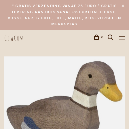
* GRATIS VERZENDING VANAF 75 EURO * GRATIS
LEVERING AAN HUIS VANAF 25 EURO IN BEERSE,
VOSSELAAR, GIERLE, LILLE, MALLE, RIJKEVORSEL EN
MERKSPLAS
0