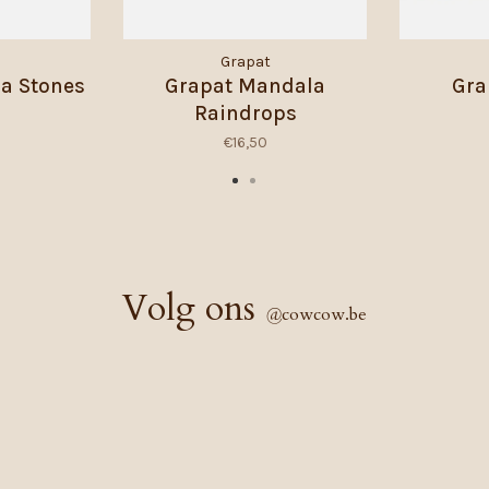
Grapat
a Stones
Grapat Mandala
Gra
Raindrops
€16,50
Volg ons
@
cowcow.be