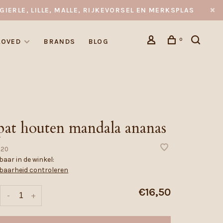
GIERLE, LILLE, MALLE, RIJKEVORSEL EN MERKSPLAS
0
LOVED
BRANDS
BLOG
pat houten mandala ananas
220
aar in de winkel:
baarheid controleren
€16,50
-
+