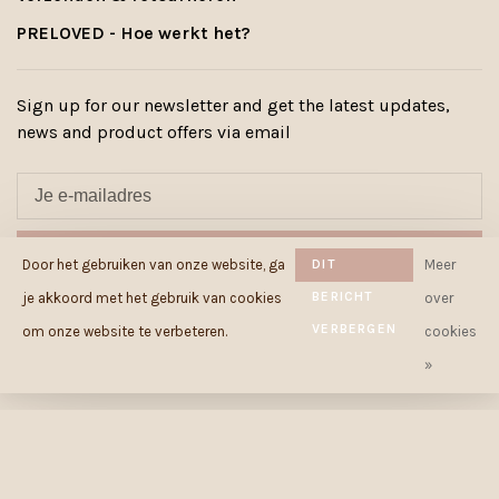
PRELOVED - Hoe werkt het?
Sign up for our newsletter and get the latest updates,
news and product offers via email
ABONNEER
Door het gebruiken van onze website, ga
DIT
Meer
BERICHT
je akkoord met het gebruik van cookies
over
By signing up, you agree to our Privacy Policy.
VERBERGEN
om onze website te verbeteren.
cookies
»
© Copyright 2026 Cowcow.be
-
Powered by
Lightspeed
- Theme by
Huysmans.me