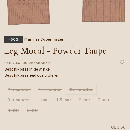
Marmar Copenhagen
-30%
Leg Modal - Powder Taupe
SKU:
244-100-256598068
Beschikbaar in de winkel:
Beschikbaarheid controleren
2 maanden
4 maanden
6 maanden
9 maanden
1 jaar
1,5 jaar
2 jaar
3 jaar
4 jaar
5 jaar
€28,50