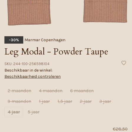
Marmar Copenhagen
-30%
Leg Modal - Powder Taupe
SKU:
244-100-256598104
Beschikbaar in de winkel:
Beschikbaarheid controleren
2 maanden
4 maanden
6 maanden
9 maanden
1 jaar
1,5 jaar
2 jaar
3 jaar
4 jaar
5 jaar
€28,50