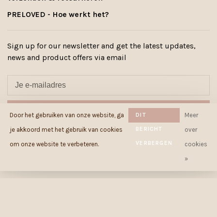
PRELOVED - Hoe werkt het?
Sign up for our newsletter and get the latest updates,
news and product offers via email
ABONNEER
Door het gebruiken van onze website, ga
DIT
Meer
BERICHT
je akkoord met het gebruik van cookies
over
By signing up, you agree to our Privacy Policy.
VERBERGEN
om onze website te verbeteren.
cookies
»
© Copyright 2026 Cowcow.be
-
Powered by
Lightspeed
- Theme by
Huysmans.me