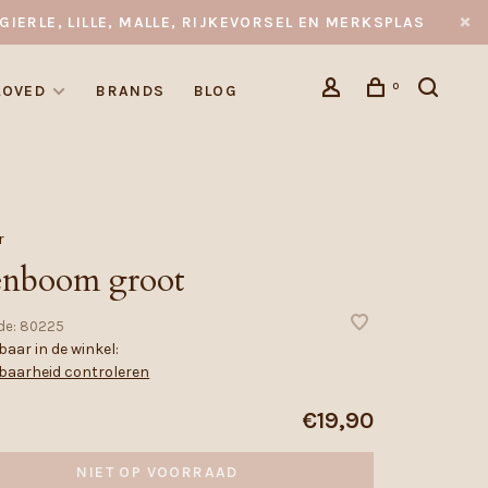
GIERLE, LILLE, MALLE, RIJKEVORSEL EN MERKSPLAS
0
LOVED
BRANDS
BLOG
r
enboom groot
de:
80225
aar in de winkel:
baarheid controleren
€19,90
NIET OP VOORRAAD