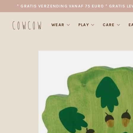
* GRATIS VERZENDING VANAF 75 EURO * GRATIS LE
WEAR
PLAY
CARE
E