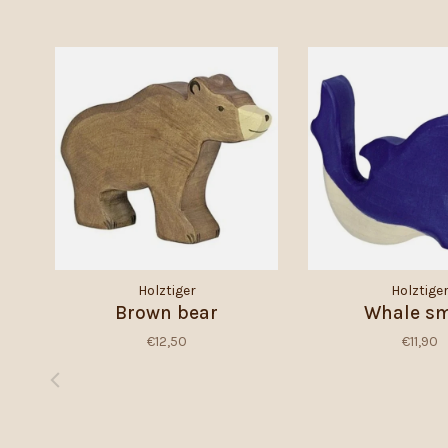
Holztiger
Holztige
Brown bear
Whale sm
€12,50
€11,90