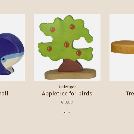
r
Holztiger
all
Appletree for birds
Tr
€19,00