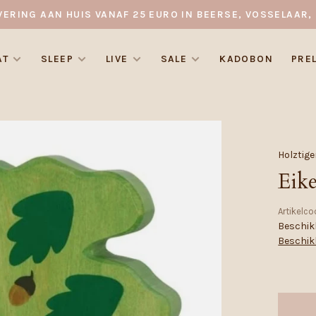
VERING AAN HUIS VANAF 25 EURO IN BEERSE, VOSSELAAR, 
AT
SLEEP
LIVE
SALE
KADOBON
PRE
Holztige
Eik
Artikelco
Beschikb
Beschik