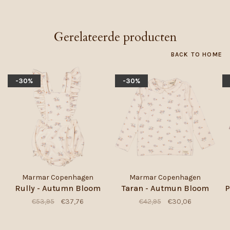
Gerelateerde producten
BACK TO HOME
-30%
-30%
Marmar Copenhagen
Marmar Copenhagen
Rully - Autumn Bloom
Taran - Autmun Bloom
P
€53,95
€37,76
€42,95
€30,06