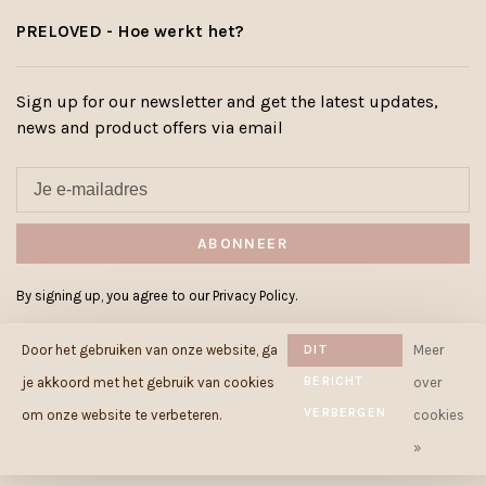
PRELOVED - Hoe werkt het?
Sign up for our newsletter and get the latest updates,
news and product offers via email
ABONNEER
By signing up, you agree to our Privacy Policy.
Door het gebruiken van onze website, ga
DIT
Meer
BERICHT
je akkoord met het gebruik van cookies
over
VERBERGEN
© Copyright 2026 Cowcow.be
-
om onze website te verbeteren.
cookies
Powered by
Lightspeed
- Theme by
»
Huysmans.me