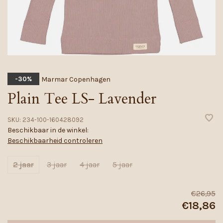
Marmar Copenhagen
-30%
Plain Tee LS- Lavender
SKU:
234-100-160428092
Beschikbaar in de winkel:
Beschikbaarheid controleren
2 jaar
3 jaar
4 jaar
5 jaar
€26,95
€18,86