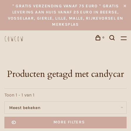
* GRATIS VERZENDING VANAF 75 EURO * GRATIS
LEVERING AAN HUIS VANAF 25 EURO IN BEERSE,
VOSSELAAR, GIERLE, LILLE, MALLE, RIJKEVORSEL EN
MERKSPLAS
0
Producten getagd met candycar
Toon 1 - 1 van 1
Meest bekeken
MORE FILTERS