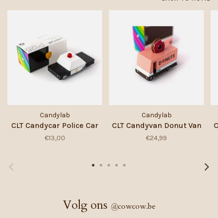
Candylab
Candylab
CLT Candycar Police Car
CLT Candyvan Donut Van
C
€13,00
€24,99
Volg ons
@
cowcow.be