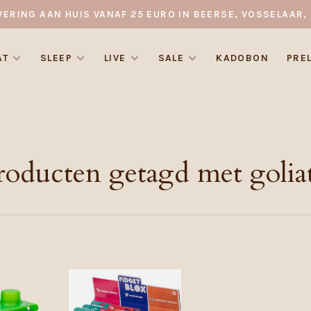
VERING AAN HUIS VANAF 25 EURO IN BEERSE, VOSSELAAR, 
AT
SLEEP
LIVE
SALE
KADOBON
PRE
roducten getagd met golia