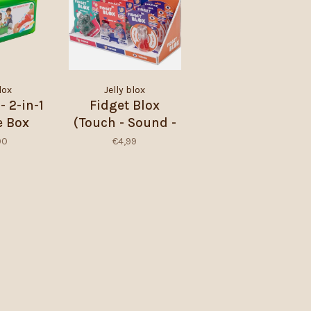
lox
Jelly blox
- 2-in-1
Fidget Blox
e Box
(Touch - Sound -
Vision)
00
€4,99