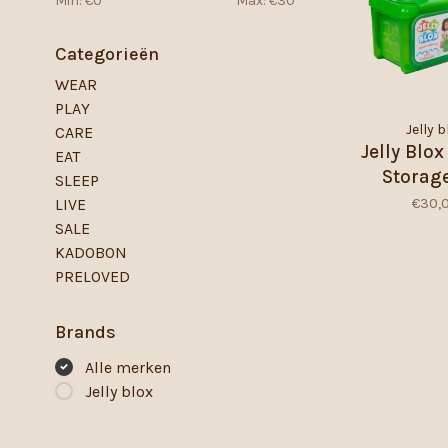
Min: €
0
Max: €
30
Categorieën
WEAR
PLAY
Jelly b
CARE
Jelly Blox 
EAT
Storag
SLEEP
€30,
LIVE
SALE
KADOBON
PRELOVED
Brands
Alle merken
Jelly blox