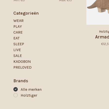
Min: €
0
Max: €
15
Categorieën
WEAR
PLAY
Holzti
CARE
Armad
EAT
SLEEP
€12,
LIVE
SALE
KADOBON
PRELOVED
Brands
Alle merken
Holztiger