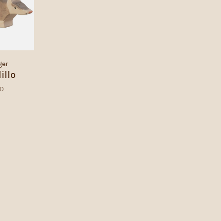
ger
illo
50