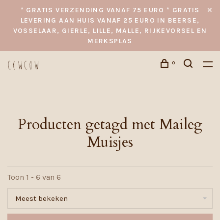
* GRATIS VERZENDING VANAF 75 EURO * GRATIS
LEVERING AAN HUIS VANAF 25 EURO IN BEERSE,
VOSSELAAR, GIERLE, LILLE, MALLE, RIJKEVORSEL EN
MERKSPLAS
0
Producten getagd met Maileg
Muisjes
Toon 1 - 6 van 6
Meest bekeken