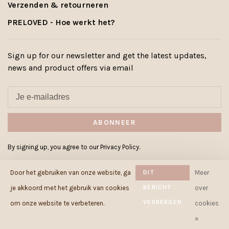
Verzenden & retourneren
PRELOVED - Hoe werkt het?
Sign up for our newsletter and get the latest updates,
news and product offers via email
ABONNEER
By signing up, you agree to our Privacy Policy.
Door het gebruiken van onze website, ga
DIT
Meer
BERICHT
je akkoord met het gebruik van cookies
over
VERBERGEN
© Copyright 2026 Cowcow.be
-
om onze website te verbeteren.
cookies
Powered by
Lightspeed
- Theme by
»
Huysmans.me