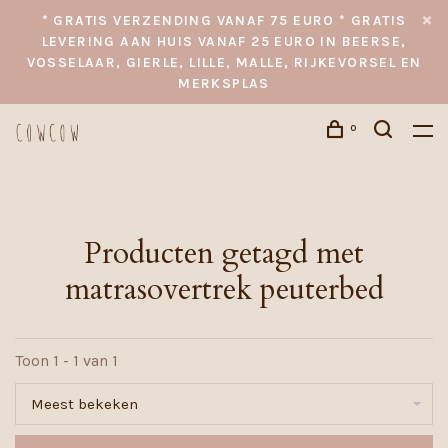
* GRATIS VERZENDING VANAF 75 EURO * GRATIS
LEVERING AAN HUIS VANAF 25 EURO IN BEERSE,
VOSSELAAR, GIERLE, LILLE, MALLE, RIJKEVORSEL EN
MERKSPLAS
0
Producten getagd met
matrasovertrek peuterbed
Toon 1 - 1 van 1
Meest bekeken