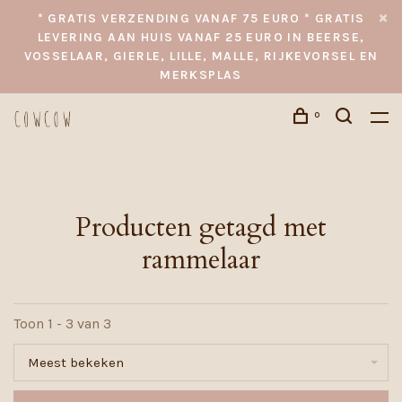
* GRATIS VERZENDING VANAF 75 EURO * GRATIS
LEVERING AAN HUIS VANAF 25 EURO IN BEERSE,
VOSSELAAR, GIERLE, LILLE, MALLE, RIJKEVORSEL EN
MERKSPLAS
0
Producten getagd met
rammelaar
Toon 1 - 3 van 3
Meest bekeken