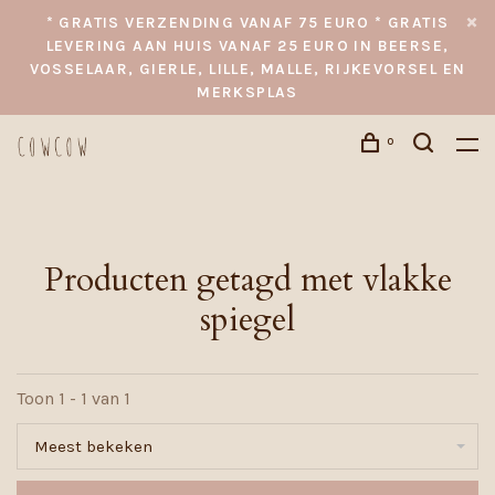
* GRATIS VERZENDING VANAF 75 EURO * GRATIS
LEVERING AAN HUIS VANAF 25 EURO IN BEERSE,
VOSSELAAR, GIERLE, LILLE, MALLE, RIJKEVORSEL EN
MERKSPLAS
0
Producten getagd met vlakke
spiegel
Toon 1 - 1 van 1
Meest bekeken