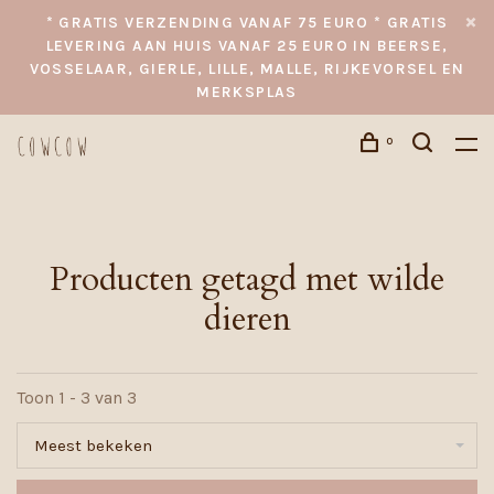
* GRATIS VERZENDING VANAF 75 EURO * GRATIS
LEVERING AAN HUIS VANAF 25 EURO IN BEERSE,
VOSSELAAR, GIERLE, LILLE, MALLE, RIJKEVORSEL EN
MERKSPLAS
0
Producten getagd met wilde
dieren
Toon 1 - 3 van 3
Meest bekeken