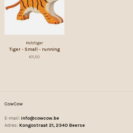
Holztiger
Tiger - Small - running
€11,50
CowCow
E-mail:
info@cowcow.be
Adres:
Kongostraat 21, 2340 Beerse